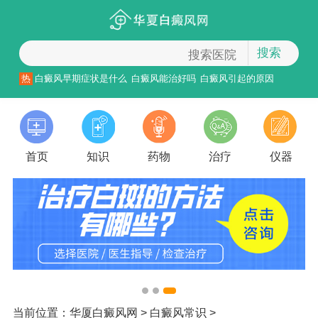
搜索
热
白癜风早期症状是什么
白癜风能治好吗
白癜风引起的原因
首页
知识
药物
治疗
仪器
当前位置：
华厦白癜风网
>
白癜风常识
>