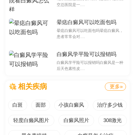
空总医院是一....
白癜风是一种后天色素性皮肤病，其主要特征是皮肤
上出现色素缺失区域，导致局部皮肤变白。对于白癜风患
晕痣白癜风可以吃面包吗
者来说，寻找一种有效的治疗方法是非常关键的，硫代硫
晕痣白癜风可以吃面包吗晕痣白癜风，
酸钠就是其中之一。在本篇文章中，我们将从多个角度来
患者常常会对....
讨论硫代硫酸钠对白癜风的治疗结果。
白癜风学平险可以报销吗
硫代硫酸钠是一种化学药物，经过科学调查发现，它
白癜风学平险可以报销吗白癜风是一种
具有促进黑色素生成的作用，有助于恢复受损皮肤的色
后天色素性皮....
素。一些经验来看，硫代硫酸钠可以抑制致病免疫反应，
同时促进黑色素细胞的增殖和分化，从而改善白癜风患者
相关疾病
更多»
的症状。
从国外的皮肤病学书籍和专业医学网站的资料中，我
白斑
面部
小孩白癜风
治疗多少钱
们可以找到更多关于硫代硫酸钠治疗白癜风的调查结果。
轻度白癞风图片
白癜风照片
308激光
根据这些资料显示，硫代硫酸钠治疗白癜风的治疗结果因
人而异。虽然一些患者在使用硫代硫酸钠后看到了显然的