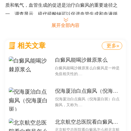
质和氧气，血管生成的促进是治疗白癜风的重要途径之
一。调查显示，硫代硫酸钠可以促进血管生成和血液循
环，改善黑色素细胞的供血情况，有助于白癜风的治疗。
展开全部内容
硫代硫酸钠对于白癜风的治疗具有一定的潜力。需要
注意的是，每个患者的病情都是不同的，对治疗的反应也
相关文章
更多»
可能会有所差异。在使用硫代硫酸钠治疗白癜风之前，建
白癜风能喝沙棘原浆么
议患者咨询专业的医生，进行详细的诊断和评估。除了药
白癜风能喝沙棘原浆么白癜风是一种是
物治疗，患者还应注意调整自己的心态，保持良好的生活
免疫相关性的....
习惯，并采取适当的防晒措施，以减少白斑的扩散。
倪海厦治白点癫风（倪海厦白斑）
注意：本文仅提供一般性的医学信息，并不是专业医
倪海厦治白点癫风（倪海厦白斑）白点
疗建议。如需具体的治疗方案，请咨询专业医生。
癫风，又称为....
硫代硫酸钠对白癜风有用吗
北京航空总医院看白癜风怎么样
北京航空总医院看白癜风怎么样北京航