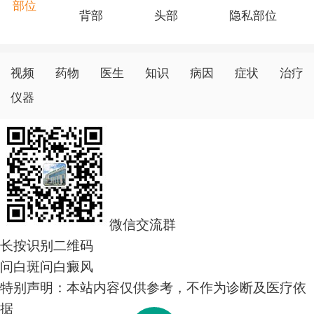
响。
部位
背部
头部
隐私部位
在温馨提示中，我们注意了硫代硫酸钠治疗白癜风的
治疗结果因个体差异而异，联合应用其他治疗方法可能提
视频
药物
医生
知识
病因
症状
治疗
高治疗并建议患者在治疗的同时关注工作、家庭和生活等
角度。尽管硫代硫酸钠在治疗白癜风中的治疗结果有待进
仪器
一步调查和证实，但我们要鼓励患者积极面对生活，保持
良好的心态，与医生密切合作，共同制定个体化的治疗方
案。
微信交流群
长按识别二维码
问白斑
问白癜风
特别声明：本站内容仅供参考，不作为诊断及医疗依
据