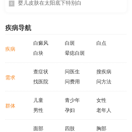
婴儿皮肤在太阳底下特别白
6
在选择硫代硫酸钠治疗白癜风时，患者需要认识到不
同个体对其治疗结果的差异。建议患者在选择治疗方法
时，科学行充分的个人评估，并在医生的指导下决定是否
疾病导航
使用硫代硫酸钠。
白癜风
白斑
白点
2. 联合治疗可能提高治疗结果
疾病
白块
晕痣白斑
一些经验来看，与单独使用硫代硫酸钠相比，其与其
他治疗方法的联合应用可能会有更好的治疗结果。患者可
查症状
问医生
搜疾病
以与医生讨论并考虑联合使用紫外线疗法或其他药物治
需求
找医院
问费用
问方法
疗，以提高治疗结果。
3. 积极面对生活，减少焦虑和压力
儿童
青少年
女性
群体
白癜风对患者的身心健康有一定影响，患者应积极面
男性
孕妇
老年人
对工作、家庭和生活中的各种挑战，保持积极乐观的心
态。减少焦虑和压力也对疾病的治疗和恢复有积极的影
面部
四肢
胸部