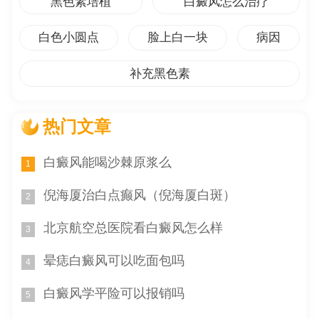
黑色素培植
白癜风怎么治疗
改善，但对于另一些患者来说，效果并不如人意。这一点
需要患者在谨慎选择治疗方法时予以注意。
白色小圆点
脸上白一块
病因
专业皮肤病学期刊和网站上也提供了一些调查讨论硫
补充黑色素
代硫酸钠与其他治疗白癜风方法的联合应用。一些经验来
看，与其他治疗方法相比，硫代硫酸钠与紫外线疗法或药
热门文章
物治疗的联合应用可以产生更好的治疗结果。这些联合治
疗的治疗结果还需要进一步的调查来验证。
白癜风能喝沙棘原浆么
1
硫代硫酸钠作为一种治疗白癜风的方法，具有一定的
倪海厦治白点癫风（倪海厦白斑）
2
治疗结果。由于个体差异以及治疗反应的不确定性，患者
在选择治疗方法时应充分考虑自身情况，并在医生的指导
北京航空总医院看白癜风怎么样
3
下进行治疗。患者在面对白癜风的也应关注自身的工作、
晕痣白癜风可以吃面包吗
4
家庭和生活状况，保持积极乐观的心态，合理安排生活，
并避免过度焦虑和压力。
白癜风学平险可以报销吗
5
1. 个体差异需谨慎选择