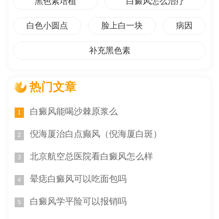
黑色素培植
白癜风怎么治疗
红并形成白色中心。扁平疣是由人乳头瘤病毒引起的皮肤
病，也会在皮肤表面出现红圈和中间的白色疣体。
白色小圆点
脸上白一块
病因
为了确诊孩子脸上的红圈中间的白点，建议家长带孩
补充黑色素
子去就近的皮肤科就诊，由医生进行综合检查和评估。医
生可能会根据症状、身体检查和必要的检查来确定病因，
热门文章
并制定相应的治疗计划。
除了接受医生的治疗，家长也可以从日常生活中采取
白癜风能喝沙棘原浆么
1
一些措施来帮助孩子更好地应对这种皮肤问题。保持良好
倪海厦治白点癫风（倪海厦白斑）
2
的个人卫生习惯是非常重要的，包括勤洗手、保持面部清
洁，并避免挤压或抓挠病灶。注意孩子的饮食均衡，增加
北京航空总医院看白癜风怎么样
3
摄入蔬果、谷物和富含维生素的食物。避免孩子暴露在过
晕痣白癜风可以吃面包吗
4
度阳光下，选择合适的防晒措施也是必要的。
白癜风学平险可以报销吗
在面对孩子脸上一个红圈中间有白点的问题时，家长
5
应该保持冷静并及时就医。请记住，本文提供的信息仅供