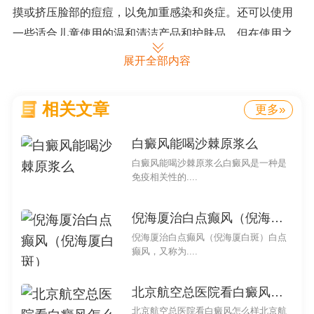
摸或挤压脸部的痘痘，以免加重感染和炎症。还可以使用
一些适合儿童使用的温和清洁产品和护肤品，但在使用之
前较好先咨询医生的建议。对于其他导致红圈和白点的疾
展开全部内容
病，专业的医生会制定相应的治疗方案。
在温馨提示文意时，我们建议家长关注孩子的生活习
相关文章
更多»
惯，包括饮食、作息和心理状态的调节。建议避免让孩子
白癜风能喝沙棘原浆么
暴露在太阳下或者有害环境中，以保持皮肤的健康。较重
白癜风能喝沙棘原浆么白癜风是一种是
要的是，家长应该及时咨询专业医生，并按照医生的建议
免疫相关性的....
进行预防和治疗。
倪海厦治白点癫风（倪海厦白斑）
通过以上内容，我们希望能够帮助到家长们对孩子脸
倪海厦治白点癫风（倪海厦白斑）白点
上一个红圈中间有白点的问题有一定的了解，并提供一些
癫风，又称为....
有益的建议。提供正规专业的医学知识，既帮助了家长解
决疑惑，也提醒了他们及时就医和采取相应的预防和治疗
北京航空总医院看白癜风怎么样
措施。
北京航空总医院看白癜风怎么样北京航