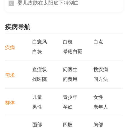
婴儿皮肤在太阳底下特别白
6
参考，不能替代专业医生的诊断和治疗建议。
1. 银屑病和白癜风
疾病导航
银屑病和白癜风是导致孩子脸上红圈中间有白点的常
见皮肤病。
白癜风
白斑
白点
疾病
2. 其他皮肤感染或炎症
白块
晕痣白斑
除了银屑病和白癜风外，其他皮肤感染或炎症也可能
导致孩子脸上出现红圈中间有白点的症状。
查症状
问医生
搜疾病
需求
3. 确诊和治疗
找医院
问费用
问方法
家长应带孩子去就近的皮肤科就诊，接受医生的综合
儿童
青少年
女性
检查和评估，根据医生的建议进行治疗。也应注意个人卫
群体
男性
孕妇
老年人
生、饮食均衡和防晒等方面的措施。
面部
四肢
胸部