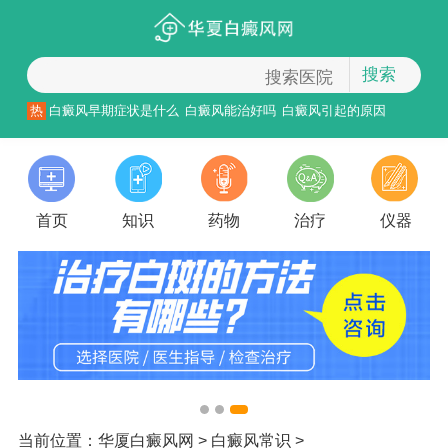
搜索
热
白癜风早期症状是什么
白癜风能治好吗
白癜风引起的原因
首页
知识
药物
治疗
仪器
当前位置：
华厦白癜风网
>
白癜风常识
>