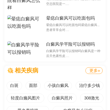
空总医院是一....
孩子脸上一个红圈中间有白点
晕痣白癜风可以吃面包吗
晕痣白癜风可以吃面包吗晕痣白癜风，
孩子脸上出现一个红圈中间有白点，这是令许多父母
患者常常会对....
感到担忧的问题。在解答这个问题之前，接下来要明确这
种症状可能的原因以及应该如何处理。
白癜风学平险可以报销吗
白癜风学平险可以报销吗白癜风是一种
孩子脸上一个红圈中间有白点可能是由于多种皮肤病
后天色素性皮....
所引起的。其中一种可能是银屑病，这是一种常见的慢性
自身免疫性疾病。银屑病会导致皮肤更快细胞生长过程加
相关疾病
更多»
速，形成红斑，并在其中心形成白色鳞片。另一种可能是
白癜风，这是一种色素失调性皮肤病，会导致皮肤局部缺
白斑
面部
小孩白癜风
治疗多少钱
乏色素，在红圈的中间形成白点。
轻度白癞风图片
白癜风照片
308激光
这种症状还可能是其他一些皮肤感染或炎症的表现。
例如，疖病是一种常见的脓疮性感染，会导致皮肤局部发