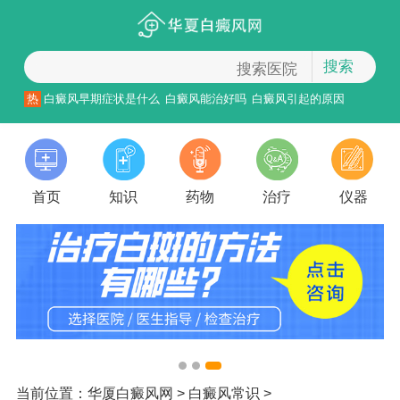
搜索
热
白癜风早期症状是什么
白癜风能治好吗
白癜风引起的原因
首页
知识
药物
治疗
仪器
当前位置：
华厦白癜风网
>
白癜风常识
>