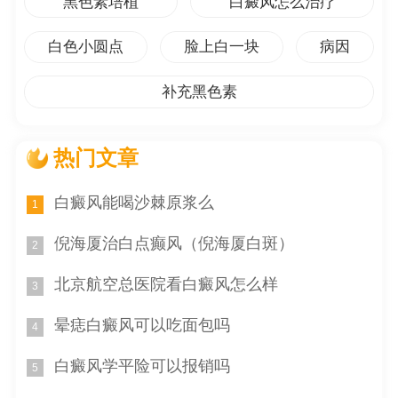
黑色素培植
白癜风怎么治疗
身体腿上后背起白斑是血毒吗？这是许多患有皮肤问
题的人常常产生的疑问。在本篇文章中，我们将从多个角
白色小圆点
脸上白一块
病因
度思考这个问题，讨论这种现象可能的原因，并为患者提
补充黑色素
供一些建议。
1. 白班的定义和特征
热门文章
让我们了解一下白班的定义和特征。白班是一种常见
多发的色素性皮肤病，也称为白癜风。白斑是皮肤部分区
白癜风能喝沙棘原浆么
1
域变白的现象，可能会在身体的不同部位出现，包括腿部
倪海厦治白点癫风（倪海厦白斑）
和背部。这些白斑可能是由于色素细胞的损伤或脱失引起
2
的，导致该区域的皮肤失去色素，变得白色。
北京航空总医院看白癜风怎么样
3
2. 腿上后背起白班可能的原因
晕痣白癜风可以吃面包吗
4
腿上后背起白斑有很多可能的原因，其中包括遗传因
白癜风学平险可以报销吗
素、自身免疫问题、环境因素等。遗传因素可能是家族中
5
存在类似病例，增加患白班的风险。自身免疫问题可能导