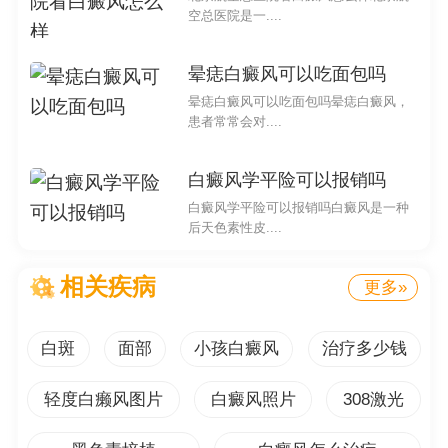
白班可能与其他皮肤病有关，如白癜风等。不能简单
空总医院是一....
地将白班等同于血毒，对于不明原因的白班应寻求专业医
生的帮助进行诊断。
晕痣白癜风可以吃面包吗
3. 预防和保护皮肤
晕痣白癜风可以吃面包吗晕痣白癜风，
患者常常会对....
在日常生活中，我们应注意保护和预防皮肤病的发
生。使用温和的洗浴用品，避免过度清洁和揉搓皮肤，保
白癜风学平险可以报销吗
持良好的生活习惯，可有助于皮肤的健康。
白癜风学平险可以报销吗白癜风是一种
后天色素性皮....
4. 及时就医
如果出现异常情况，如身体腿上后背起白班，应及时
相关疾病
更多»
就医咨询专业医生，接受诊断和治疗。及早发现问题，并
进行正确的治疗，有助于避免病情恶化。
白斑
面部
小孩白癜风
治疗多少钱
身体腿上后背起白斑是血毒吗
轻度白癞风图片
白癜风照片
308激光