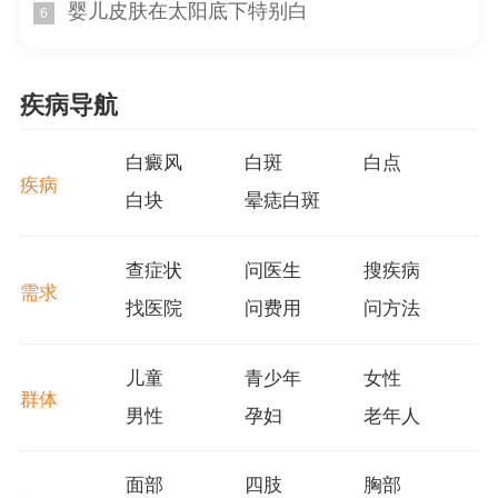
婴儿皮肤在太阳底下特别白
6
致免疫系统攻击色素细胞，造成白斑的形成。环境因素如
暴露于化学物质或紫外线辐射也可能引发白班。
3. 血毒与白班的关系
疾病导航
血毒是一种中医术语，描述了身体内部存在有毒物质
白癜风
白斑
白点
的状态。与白班有关的血毒属于中医范畴，和现代医学对
疾病
白块
晕痣白斑
皮肤病的定义和诊断方式有所不同。根据调查和调查目前
尚没有确切证据表明白班是由血毒引起的。
查症状
问医生
搜疾病
虽然我们不能确定白班是由血毒引起的，但我们可以
需求
找医院
问费用
问方法
提供一些建议来维护健康的皮肤。保持健康的生活方式非
常重要，包括均衡饮食，充足睡眠和适度运动。保护皮肤
儿童
青少年
女性
免受紫外线辐射的损害，使用防晒霜和避免在阳光强烈时
群体
男性
孕妇
老年人
暴露于外界。避免使用刺激性化妆品和洗浴用品，选择对
皮肤友好的产品。
面部
四肢
胸部