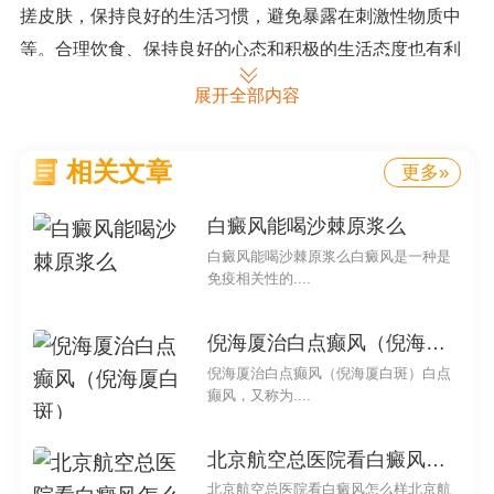
搓皮肤，保持良好的生活习惯，避免暴露在刺激性物质中
等。合理饮食、保持良好的心态和积极的生活态度也有利
于皮肤健康。
展开全部内容
综合看而言，身体腿上后背起白班并不一定是血毒。
白班有可能是多种皮肤病的表现，诊断需要专业医生的参
相关文章
更多»
与。在日常生活中，我们应该注意皮肤的保护和预防，保
白癜风能喝沙棘原浆么
持良好的生活习惯。如果出现异常情况，应及时就医，接
白癜风能喝沙棘原浆么白癜风是一种是
受专业的治疗。
免疫相关性的....
1. 白班的成因
倪海厦治白点癫风（倪海厦白斑）
白班的成因可能与色素沉积不均或皮肤的角质层受损
倪海厦治白点癫风（倪海厦白斑）白点
有关。具体的成因需要进行医学诊断以确定，建议患者就
癫风，又称为....
医咨询专业医生。
2. 白班与其他皮肤病的关系
北京航空总医院看白癜风怎么样
北京航空总医院看白癜风怎么样北京航