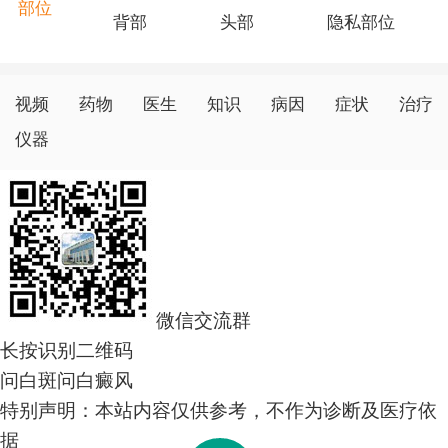
综合看起来，尽管白班的形成和血毒之间没有明确的
部位
背部
头部
隐私部位
关系，但我们可以通过维护健康的生活方式和保护皮肤来
促进皮肤的健康。如有皮肤问题，建议及时就医，寻求专
业的皮肤科医生的建议和治疗。记住，文章中提到的建议
视频
药物
医生
知识
病因
症状
治疗
仅供参考，不能替代医生的诊断和治疗。
仪器
微信交流群
长按识别二维码
问白斑
问白癜风
特别声明：本站内容仅供参考，不作为诊断及医疗依
据